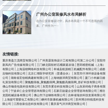
广州办公室装修风水布局解析
在办公室装修设计中，风水布局是一个不可忽视的因
素。广州作为一···
友情链接:
重庆青盈兰茂商贸有限公司
|
广州美霖装饰设计工程有限公司第二分公司
|
安阳市
新风尚广告传媒有限公司
|
三门峡北阳软籽石榴家庭农场
|
慧郢精密机械（上海）
有限公司
|
上海温锴网络科技有限公司
|
阜城县航源精工机械配件有限公司
|
成都
吉物科技有限公司
|
北京仁增医学研究所（普通合伙）
|
东莞市仟净环保设备有限
公司
|
湖南省宏创精典建材有限公司
|
上海纳丽泽商贸有限公司
|
厦门小米嫁日婚
礼策划有限公司
|
聚氨酯筛板_聚氨酯筛网_聚氨酯高频筛网_首矿科技有限公司
|
佛山市镝蓓包装科技有限公司
|
东莞市雾谷科技有限公司
|
山东呆码电子商务有限
公司
|
宁波卓仁企业管理咨询有限公司
|
石家庄励凝企业管理咨询有限公司
|
潍坊
龙固机械设备有限公司
|
佛山市汴达钢铁有限公司
|
吉林省瑞农科技发展有限公司
|
上海骏可塑胶化工有限公司
|
嵊州市新康机械有限公司
|
苏州博尔特线缆科技有
限公司
|
江西创泉信息科技有限公司
|
重庆喜气洋洋商贸有限公司
|