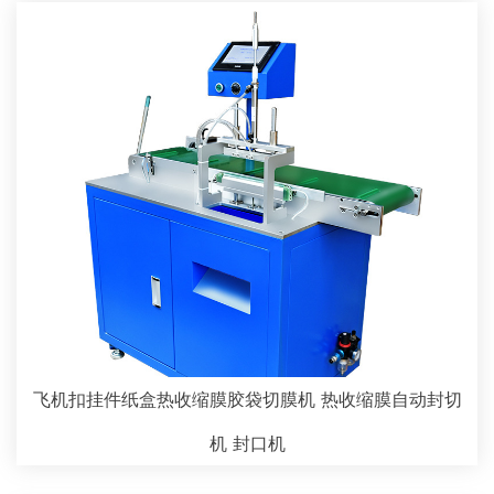
飞机扣挂件纸盒热收缩膜胶袋切膜机 热收缩膜自动封切
机 封口机