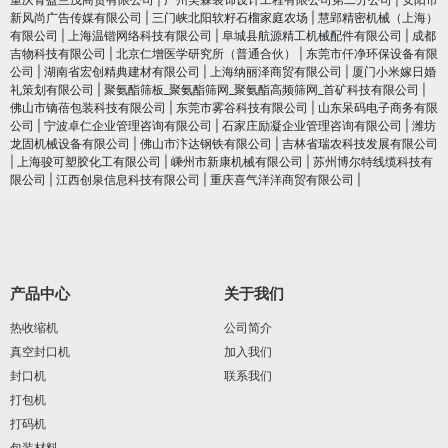
新风尚广告传媒有限公司
|
三门峡北阳软籽石榴家庭农场
|
慧郢精密机械（上海）
有限公司
|
上海温锴网络科技有限公司
|
阜城县航源精工机械配件有限公司
|
成都
吉物科技有限公司
|
北京仁增医学研究所（普通合伙）
|
东莞市仟净环保设备有限
公司
|
湖南省宏创精典建材有限公司
|
上海纳丽泽商贸有限公司
|
厦门小米嫁日婚
礼策划有限公司
|
聚氨酯筛板_聚氨酯筛网_聚氨酯高频筛网_首矿科技有限公司
|
佛山市镝蓓包装科技有限公司
|
东莞市雾谷科技有限公司
|
山东呆码电子商务有限
公司
|
宁波卓仁企业管理咨询有限公司
|
石家庄励凝企业管理咨询有限公司
|
潍坊
龙固机械设备有限公司
|
佛山市汴达钢铁有限公司
|
吉林省瑞农科技发展有限公司
|
上海骏可塑胶化工有限公司
|
嵊州市新康机械有限公司
|
苏州博尔特线缆科技有
限公司
|
江西创泉信息科技有限公司
|
重庆喜气洋洋商贸有限公司
|
产品中心
关于我们
热收缩机
公司简介
真空封口机
加入我们
封口机
联系我们
打包机
打码机
包装材料