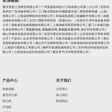
友情链接:
重庆青盈兰茂商贸有限公司
|
广州美霖装饰设计工程有限公司第二分公司
|
安阳市
新风尚广告传媒有限公司
|
三门峡北阳软籽石榴家庭农场
|
慧郢精密机械（上海）
有限公司
|
上海温锴网络科技有限公司
|
阜城县航源精工机械配件有限公司
|
成都
吉物科技有限公司
|
北京仁增医学研究所（普通合伙）
|
东莞市仟净环保设备有限
公司
|
湖南省宏创精典建材有限公司
|
上海纳丽泽商贸有限公司
|
厦门小米嫁日婚
礼策划有限公司
|
聚氨酯筛板_聚氨酯筛网_聚氨酯高频筛网_首矿科技有限公司
|
佛山市镝蓓包装科技有限公司
|
东莞市雾谷科技有限公司
|
山东呆码电子商务有限
公司
|
宁波卓仁企业管理咨询有限公司
|
石家庄励凝企业管理咨询有限公司
|
潍坊
龙固机械设备有限公司
|
佛山市汴达钢铁有限公司
|
吉林省瑞农科技发展有限公司
|
上海骏可塑胶化工有限公司
|
嵊州市新康机械有限公司
|
苏州博尔特线缆科技有
限公司
|
江西创泉信息科技有限公司
|
重庆喜气洋洋商贸有限公司
|
产品中心
关于我们
热收缩机
公司简介
真空封口机
加入我们
封口机
联系我们
打包机