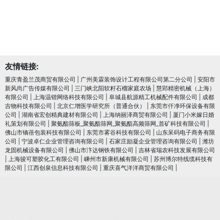
友情链接:
重庆青盈兰茂商贸有限公司
|
广州美霖装饰设计工程有限公司第二分公司
|
安阳市
新风尚广告传媒有限公司
|
三门峡北阳软籽石榴家庭农场
|
慧郢精密机械（上海）
有限公司
|
上海温锴网络科技有限公司
|
阜城县航源精工机械配件有限公司
|
成都
吉物科技有限公司
|
北京仁增医学研究所（普通合伙）
|
东莞市仟净环保设备有限
公司
|
湖南省宏创精典建材有限公司
|
上海纳丽泽商贸有限公司
|
厦门小米嫁日婚
礼策划有限公司
|
聚氨酯筛板_聚氨酯筛网_聚氨酯高频筛网_首矿科技有限公司
|
佛山市镝蓓包装科技有限公司
|
东莞市雾谷科技有限公司
|
山东呆码电子商务有限
公司
|
宁波卓仁企业管理咨询有限公司
|
石家庄励凝企业管理咨询有限公司
|
潍坊
龙固机械设备有限公司
|
佛山市汴达钢铁有限公司
|
吉林省瑞农科技发展有限公司
|
上海骏可塑胶化工有限公司
|
嵊州市新康机械有限公司
|
苏州博尔特线缆科技有
限公司
|
江西创泉信息科技有限公司
|
重庆喜气洋洋商贸有限公司
|