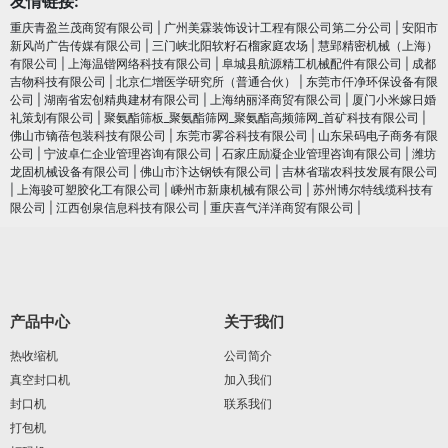
友情链接:
重庆青盈兰茂商贸有限公司
|
广州美霖装饰设计工程有限公司第二分公司
|
安阳市
新风尚广告传媒有限公司
|
三门峡北阳软籽石榴家庭农场
|
慧郢精密机械（上海）
有限公司
|
上海温锴网络科技有限公司
|
阜城县航源精工机械配件有限公司
|
成都
吉物科技有限公司
|
北京仁增医学研究所（普通合伙）
|
东莞市仟净环保设备有限
公司
|
湖南省宏创精典建材有限公司
|
上海纳丽泽商贸有限公司
|
厦门小米嫁日婚
礼策划有限公司
|
聚氨酯筛板_聚氨酯筛网_聚氨酯高频筛网_首矿科技有限公司
|
佛山市镝蓓包装科技有限公司
|
东莞市雾谷科技有限公司
|
山东呆码电子商务有限
公司
|
宁波卓仁企业管理咨询有限公司
|
石家庄励凝企业管理咨询有限公司
|
潍坊
龙固机械设备有限公司
|
佛山市汴达钢铁有限公司
|
吉林省瑞农科技发展有限公司
|
上海骏可塑胶化工有限公司
|
嵊州市新康机械有限公司
|
苏州博尔特线缆科技有
限公司
|
江西创泉信息科技有限公司
|
重庆喜气洋洋商贸有限公司
|
产品中心
关于我们
热收缩机
公司简介
真空封口机
加入我们
封口机
联系我们
打包机