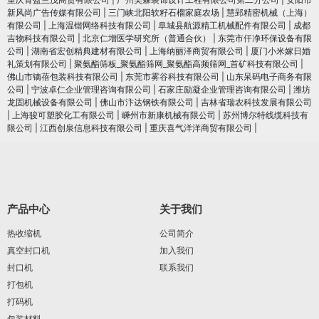
新风尚广告传媒有限公司
|
三门峡北阳软籽石榴家庭农场
|
慧郢精密机械（上海）
有限公司
|
上海温锴网络科技有限公司
|
阜城县航源精工机械配件有限公司
|
成都
吉物科技有限公司
|
北京仁增医学研究所（普通合伙）
|
东莞市仟净环保设备有限
公司
|
湖南省宏创精典建材有限公司
|
上海纳丽泽商贸有限公司
|
厦门小米嫁日婚
礼策划有限公司
|
聚氨酯筛板_聚氨酯筛网_聚氨酯高频筛网_首矿科技有限公司
|
佛山市镝蓓包装科技有限公司
|
东莞市雾谷科技有限公司
|
山东呆码电子商务有限
公司
|
宁波卓仁企业管理咨询有限公司
|
石家庄励凝企业管理咨询有限公司
|
潍坊
龙固机械设备有限公司
|
佛山市汴达钢铁有限公司
|
吉林省瑞农科技发展有限公司
|
上海骏可塑胶化工有限公司
|
嵊州市新康机械有限公司
|
苏州博尔特线缆科技有
限公司
|
江西创泉信息科技有限公司
|
重庆喜气洋洋商贸有限公司
|
产品中心
关于我们
热收缩机
公司简介
真空封口机
加入我们
封口机
联系我们
打包机
打码机
包装材料