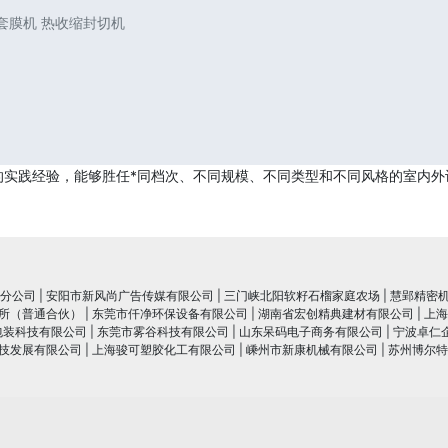
封套膜机 热收缩封切机
的实践经验，能够胜任*同档次、不同规模、不同类型和不同风格的室内外
分公司
|
安阳市新风尚广告传媒有限公司
|
三门峡北阳软籽石榴家庭农场
|
慧郢精密
所（普通合伙）
|
东莞市仟净环保设备有限公司
|
湖南省宏创精典建材有限公司
|
上海
包装科技有限公司
|
东莞市雾谷科技有限公司
|
山东呆码电子商务有限公司
|
宁波卓仁
技发展有限公司
|
上海骏可塑胶化工有限公司
|
嵊州市新康机械有限公司
|
苏州博尔特