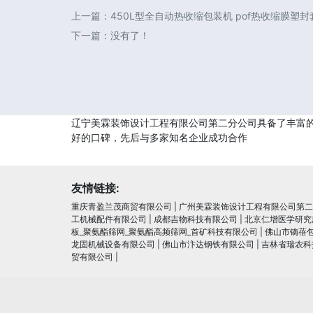
上一篇：
450L型全自动热收缩包装机 pof热收缩膜塑
下一篇：没有了！
辽宁美霖装饰设计工程有限公司第二分公司具备了丰富
好的口碑，先后与多家知名企业成功合作
友情链接:
重庆青盈兰茂商贸有限公司
|
广州美霖装饰设计工程有限公司第二
工机械配件有限公司
|
成都吉物科技有限公司
|
北京仁增医学研究
板_聚氨酯筛网_聚氨酯高频筛网_首矿科技有限公司
|
佛山市镝蓓
龙固机械设备有限公司
|
佛山市汴达钢铁有限公司
|
吉林省瑞农科
贸有限公司
|