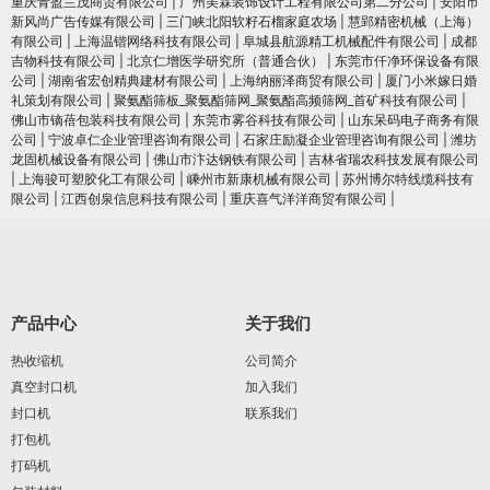
重庆青盈兰茂商贸有限公司
|
广州美霖装饰设计工程有限公司第二分公司
|
安阳市
新风尚广告传媒有限公司
|
三门峡北阳软籽石榴家庭农场
|
慧郢精密机械（上海）
有限公司
|
上海温锴网络科技有限公司
|
阜城县航源精工机械配件有限公司
|
成都
吉物科技有限公司
|
北京仁增医学研究所（普通合伙）
|
东莞市仟净环保设备有限
公司
|
湖南省宏创精典建材有限公司
|
上海纳丽泽商贸有限公司
|
厦门小米嫁日婚
礼策划有限公司
|
聚氨酯筛板_聚氨酯筛网_聚氨酯高频筛网_首矿科技有限公司
|
佛山市镝蓓包装科技有限公司
|
东莞市雾谷科技有限公司
|
山东呆码电子商务有限
公司
|
宁波卓仁企业管理咨询有限公司
|
石家庄励凝企业管理咨询有限公司
|
潍坊
龙固机械设备有限公司
|
佛山市汴达钢铁有限公司
|
吉林省瑞农科技发展有限公司
|
上海骏可塑胶化工有限公司
|
嵊州市新康机械有限公司
|
苏州博尔特线缆科技有
限公司
|
江西创泉信息科技有限公司
|
重庆喜气洋洋商贸有限公司
|
产品中心
关于我们
热收缩机
公司简介
真空封口机
加入我们
封口机
联系我们
打包机
打码机