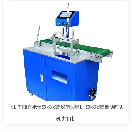
飞机扣挂件纸盒热收缩膜胶袋切膜机 热收缩膜自动封切
机 封口机