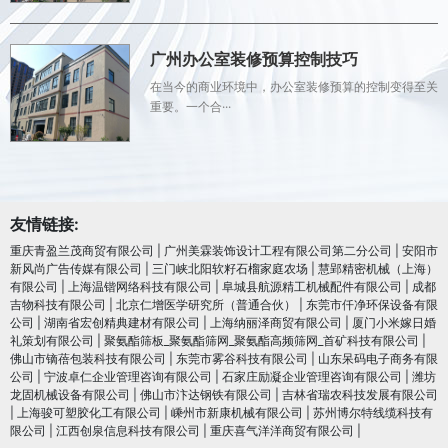
广州办公室装修预算控制技巧
在当今的商业环境中，办公室装修预算的控制变得至关
重要。一个合···
友情链接:
重庆青盈兰茂商贸有限公司
|
广州美霖装饰设计工程有限公司第二分公司
|
安阳市
新风尚广告传媒有限公司
|
三门峡北阳软籽石榴家庭农场
|
慧郢精密机械（上海）
有限公司
|
上海温锴网络科技有限公司
|
阜城县航源精工机械配件有限公司
|
成都
吉物科技有限公司
|
北京仁增医学研究所（普通合伙）
|
东莞市仟净环保设备有限
公司
|
湖南省宏创精典建材有限公司
|
上海纳丽泽商贸有限公司
|
厦门小米嫁日婚
礼策划有限公司
|
聚氨酯筛板_聚氨酯筛网_聚氨酯高频筛网_首矿科技有限公司
|
佛山市镝蓓包装科技有限公司
|
东莞市雾谷科技有限公司
|
山东呆码电子商务有限
公司
|
宁波卓仁企业管理咨询有限公司
|
石家庄励凝企业管理咨询有限公司
|
潍坊
龙固机械设备有限公司
|
佛山市汴达钢铁有限公司
|
吉林省瑞农科技发展有限公司
|
上海骏可塑胶化工有限公司
|
嵊州市新康机械有限公司
|
苏州博尔特线缆科技有
限公司
|
江西创泉信息科技有限公司
|
重庆喜气洋洋商贸有限公司
|