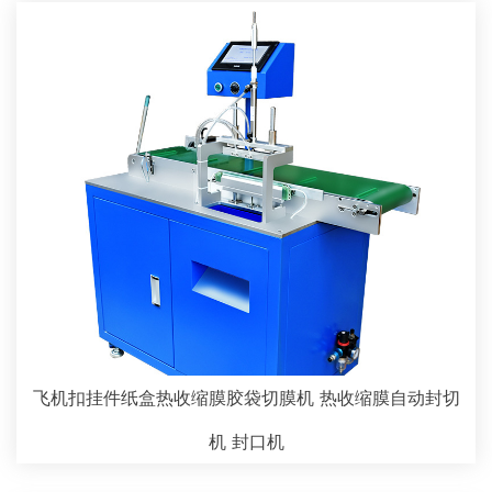
飞机扣挂件纸盒热收缩膜胶袋切膜机 热收缩膜自动封切
机 封口机