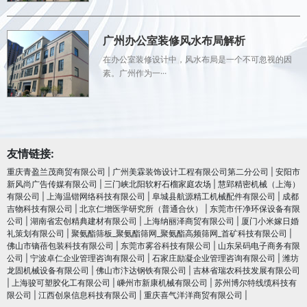
广州办公室装修风水布局解析
在办公室装修设计中，风水布局是一个不可忽视的因
素。广州作为一···
友情链接:
重庆青盈兰茂商贸有限公司
|
广州美霖装饰设计工程有限公司第二分公司
|
安阳市
新风尚广告传媒有限公司
|
三门峡北阳软籽石榴家庭农场
|
慧郢精密机械（上海）
有限公司
|
上海温锴网络科技有限公司
|
阜城县航源精工机械配件有限公司
|
成都
吉物科技有限公司
|
北京仁增医学研究所（普通合伙）
|
东莞市仟净环保设备有限
公司
|
湖南省宏创精典建材有限公司
|
上海纳丽泽商贸有限公司
|
厦门小米嫁日婚
礼策划有限公司
|
聚氨酯筛板_聚氨酯筛网_聚氨酯高频筛网_首矿科技有限公司
|
佛山市镝蓓包装科技有限公司
|
东莞市雾谷科技有限公司
|
山东呆码电子商务有限
公司
|
宁波卓仁企业管理咨询有限公司
|
石家庄励凝企业管理咨询有限公司
|
潍坊
龙固机械设备有限公司
|
佛山市汴达钢铁有限公司
|
吉林省瑞农科技发展有限公司
|
上海骏可塑胶化工有限公司
|
嵊州市新康机械有限公司
|
苏州博尔特线缆科技有
限公司
|
江西创泉信息科技有限公司
|
重庆喜气洋洋商贸有限公司
|